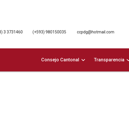
3) 3 3731460
(+593) 980150035
ccpdg@hotmail.com
Consejo Cantonal
Transparencia